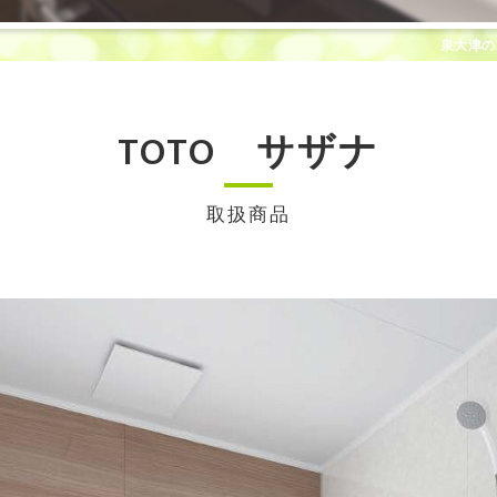
泉大津の
TOTO サザナ
取扱商品